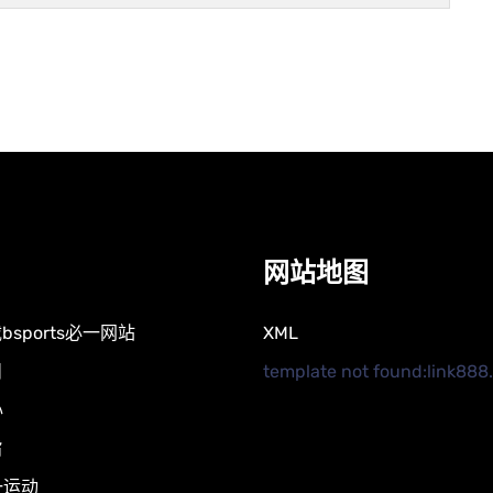
网站地图
bsports必一网站
XML
目
template not found:link888
心
旨
一运动