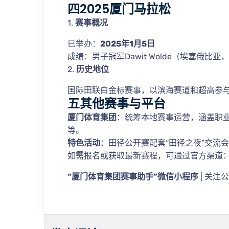
四2025厦门马拉松
1.
赛事概况
已举办：
2025年1月5日
成绩：男子冠军Dawit Wolde（埃塞俄比亚，2:
2.
历史地位
国际田联白金标赛事，以滨海赛道和超高参与度
五其他赛事与平台
厦门体育集团
：统筹本地赛事运营，涵盖职业
等。
特色活动
：田径公开赛配套“田径之夜”交流
如需报名或获取最新赛程，可通过官方渠道
“厦门体育集团赛事助手”微信小程序
| 关注