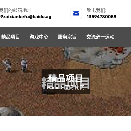
我们的邮箱地址:
致电我们:
j9zaixiankefu@baidu.ag
13594780058
精品项目
游戏中心
服务宗旨
交流必一运动
精品项目
Home
厦门 比赛