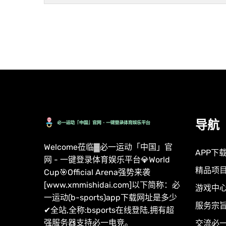
导航
Welcome莅临▓必一运动「中国」官
APP下载
网 - 一键登录体育娱乐平台💎World
精品项
Cup🎯Official Arena强势来袭
[www.xmmishidai.com]以下简称：必
游戏中
一运动(b-sports)app下载网址是多少
服务宗
✔全站,全称:bsports在线登陆,拥有超
强服务器支持必一电竞。
交流必