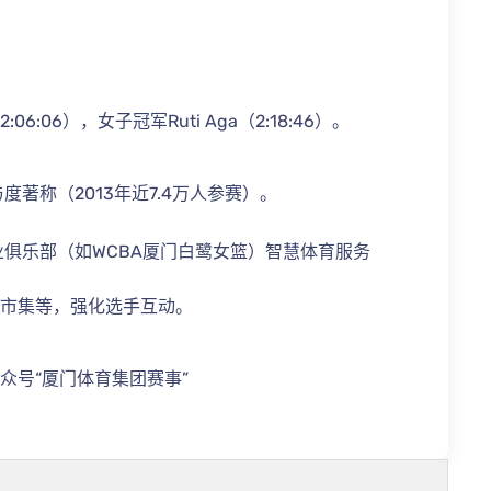
06:06），女子冠军Ruti Aga（2:18:46）。
著称（2013年近7.4万人参赛）。
俱乐部（如WCBA厦门白鹭女篮）智慧体育服务
会市集等，强化选手互动。
：
公众号“厦门体育集团赛事”