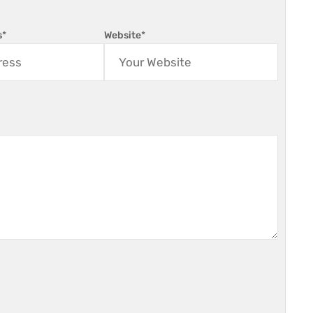
s
*
Website
*