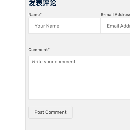
发表评论
Name
*
E-mail Addres
Comment
*
Post Comment