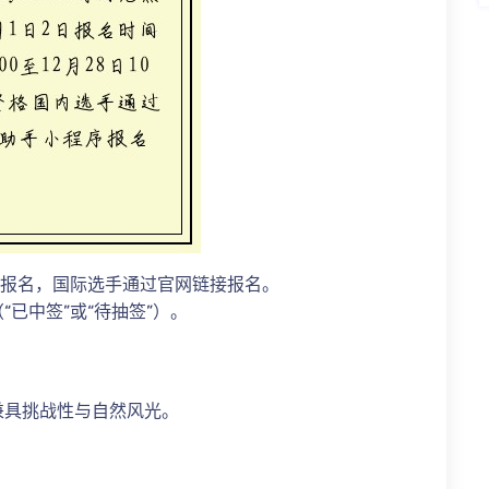
序报名，国际选手通过官网链接报名。
已中签”或“待抽签”）。
兼具挑战性与自然风光。