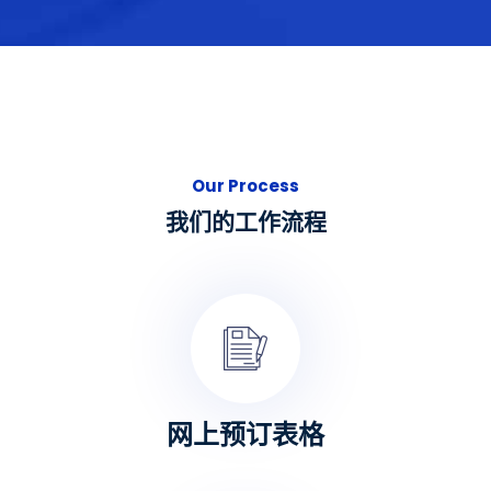
Our Process
我们的工作流程
网上预订表格