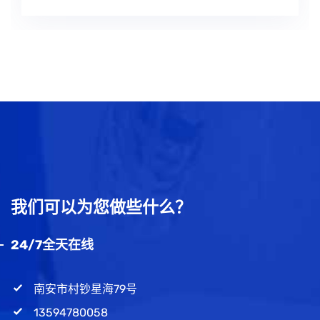
我们可以为您做些什么？
24/7全天在线
南安市村钞星海79号
13594780058