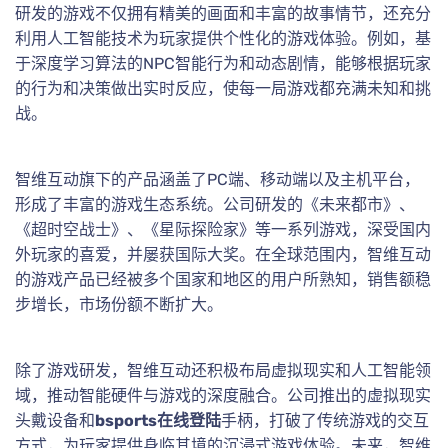
研发的游戏不仅拥有精美的画面和丰富的故事情节，还充分
利用人工智能技术为玩家提供个性化的游戏体验。例如，基
于深度学习算法的NPC智能行为和动态剧情，能够根据玩家
的行为和决策做出实时反应，使每一局游戏都充满未知和挑
战。
智维互动旗下的产品涵盖了PC端、移动端以及主机平台，
形成了丰富的游戏生态系统。公司研发的《未来都市》、
《超时空战士》、《星际探险家》等一系列游戏，深受国内
外玩家的喜爱，并屡获国际大奖。在全球范围内，智维互动
的游戏产品已经被多个国家和地区的用户所熟知，销售额稳
步增长，市场份额不断扩大。
除了游戏研发，智维互动还积极布局虚拟现实和人工智能领
域，推动智能硬件与游戏的深度融合。公司推出的虚拟现实
头戴设备和
bsports在线登陆
手柄，打破了传统游戏的交互
方式，为玩家提供身临其境的沉浸式游戏体验。未来，智维