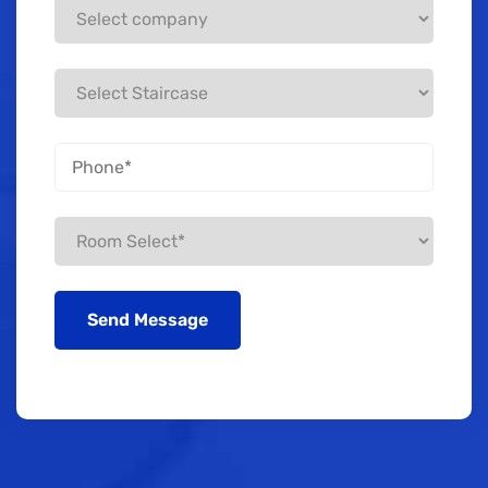
Send Message