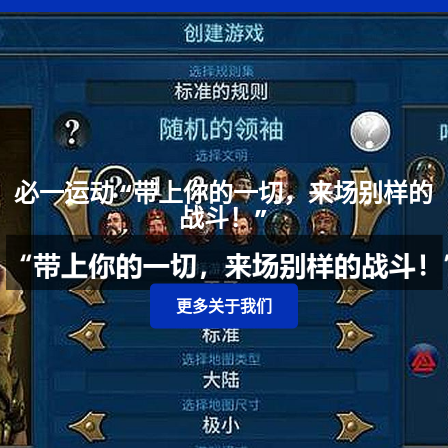
的
bsports在线登陆 每一场游戏，
一场心跳！
联系我们