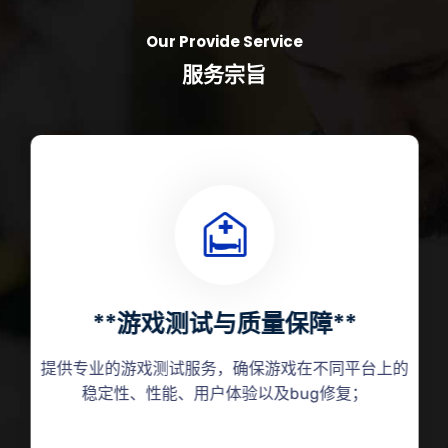
Our Provide Service
服务宗旨
**游戏测试与质量保障**
提供专业的游戏测试服务，确保游戏在不同平台上的
稳定性、性能、用户体验以及bug修复；