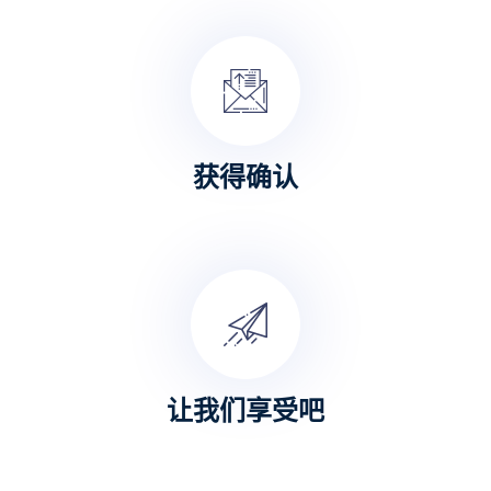
获得确认
让我们享受吧