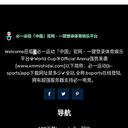
Welcome莅临▓必一运动「中国」官网 - 一键登录体育娱乐
平台💎World Cup🎯Official Arena强势来袭
[www.xmmishidai.com]以下简称：必一运动(b-
sports)app下载网址是多少✔全站,全称:bsports在线登陆,
拥有超强服务器支持必一电竞。
导航