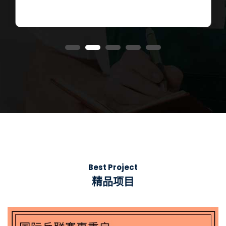
国际乒联赛事重启
Best Project
精品项目