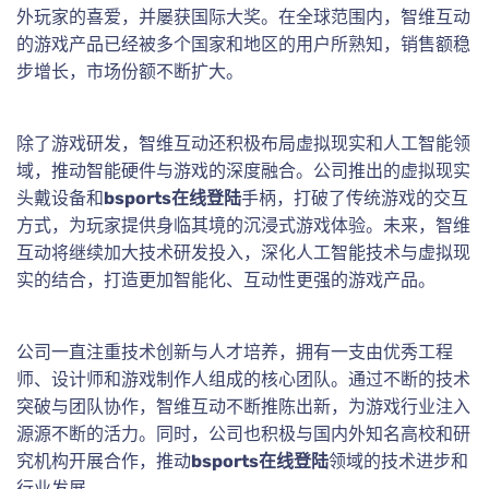
外玩家的喜爱，并屡获国际大奖。在全球范围内，智维互动
的游戏产品已经被多个国家和地区的用户所熟知，销售额稳
步增长，市场份额不断扩大。
除了游戏研发，智维互动还积极布局虚拟现实和人工智能领
域，推动智能硬件与游戏的深度融合。公司推出的虚拟现实
头戴设备和
bsports在线登陆
手柄，打破了传统游戏的交互
方式，为玩家提供身临其境的沉浸式游戏体验。未来，智维
互动将继续加大技术研发投入，深化人工智能技术与虚拟现
实的结合，打造更加智能化、互动性更强的游戏产品。
公司一直注重技术创新与人才培养，拥有一支由优秀工程
师、设计师和游戏制作人组成的核心团队。通过不断的技术
突破与团队协作，智维互动不断推陈出新，为游戏行业注入
源源不断的活力。同时，公司也积极与国内外知名高校和研
究机构开展合作，推动
bsports在线登陆
领域的技术进步和
行业发展。