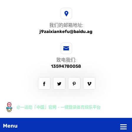
我们的邮箱地址:
j9zaixiankefu@baidu.ag
致电我们:
13594780058