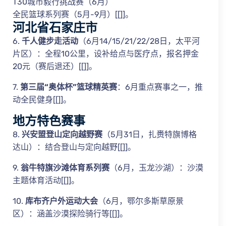
T30城市毅行挑战赛（6月）
全民篮球系列赛（5月-9月）[[]]。
河北省石家庄市
6.
千人健步走活动
（6月14/15/21/22/28日，太平河
片区）：全程10公里，设补给点与医疗点，报名押金
20元（赛后退还）[[]]。
7.
第三届“奥体杯”篮球精英赛
：6月重点赛事之一，推
动全民健身[[]]。
地方特色赛事
8.
兴安盟登山定向越野赛
（5月31日，扎赉特旗博格
达山）：结合登山与定向越野[[]]。
9.
翁牛特旗沙滩体育系列赛
（6月，玉龙沙湖）：沙漠
主题体育活动[[]]。
10.
库布齐户外运动大会
（6月，鄂尔多斯草原景
区）：涵盖沙漠探险骑行等[[]]。